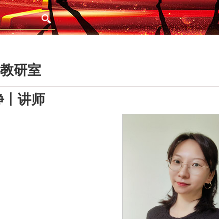
教研室
静丨讲师