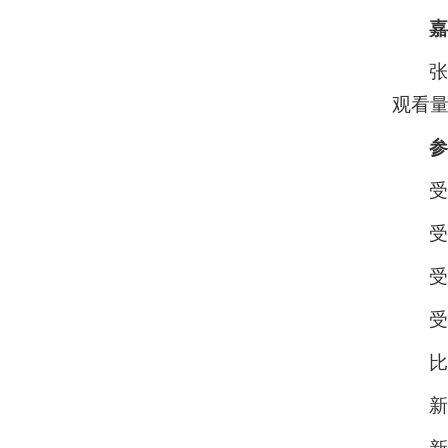
张
观看
受