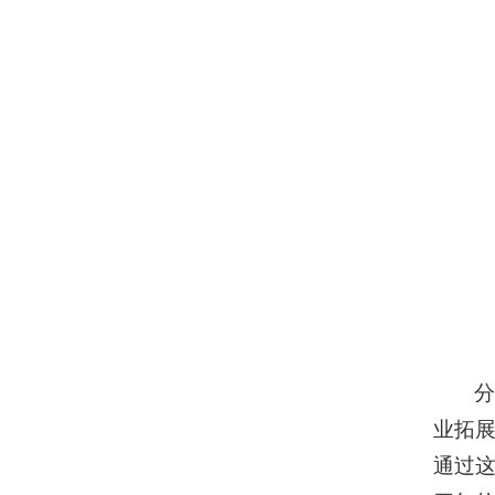
分
业拓
通过