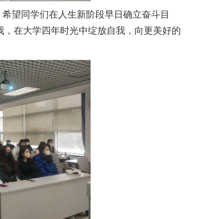
，希望同学们在人生新阶段早日确立奋斗目
我，在大学四年时光中绽放自我，向更美好的