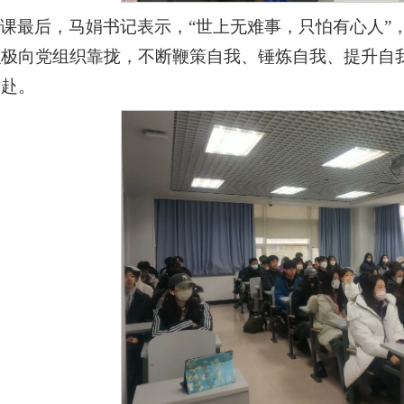
课最后，马娟书记表示，“世上无难事，只怕有心人”
积极向党组织靠拢，不断鞭策自我、锤炼自我、提升自
奔赴。