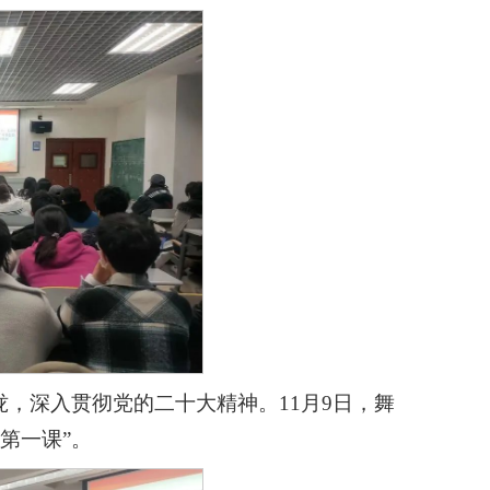
，深入贯彻党的二十大精神。11月9日，舞
第一课”。