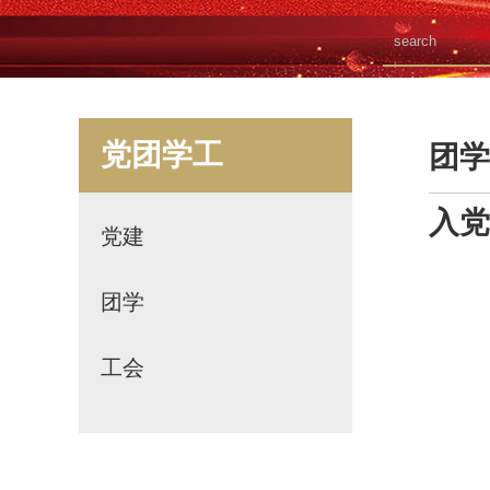
党团学工
团学
入党
党建
团学
工会