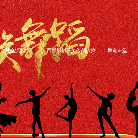
对外交流和培训
百部原创获奖作品展播
舞道讲堂