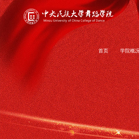
首页
学院概