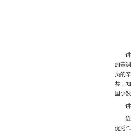
讲
的基调
员的
共，
国少数
优秀