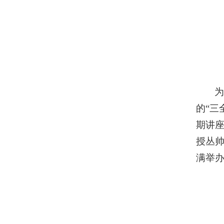
的“三
期讲座
授丛帅
满举