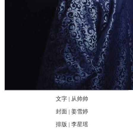
文字 | 从帅帅
封面 | 姜雪婷
排版 | 李星瑶