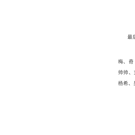
最
获
梅、奇
帅帅、
杨希、