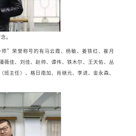
留念。
才导师”荣誉称号的有马云霞、杨敏、姜铁红、崔月
潘薇佳、刘佳、赵帅、谭伟、铁木尔、王天佑、丛
（班主任）、格日南加、肖继元、李进、金永森、