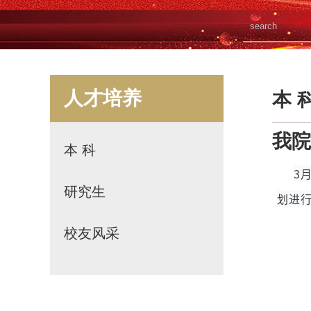
人才培养
本 
我院
本 科
3
研究生
划进
校友风采