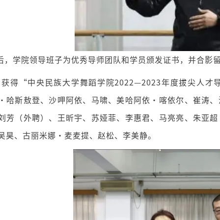
后，学院领导班子为优秀导师团队和学员颁发证书，并合影
得“中央民族大学舞蹈学院2022—2023年度拔尖人
·哈斯敖登、沙呷阿依、马啸、美哈阿依·喀依尔、崔涛、
刘芳（外聘）、王昕宇、苏娅菲、李惠君、马亮亮、朱亚超
吴昊、古丽米娜·麦麦提、赵松、李美静。