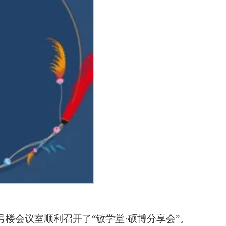
号楼会议室顺利召开了“敏学堂·硕博分享会”。