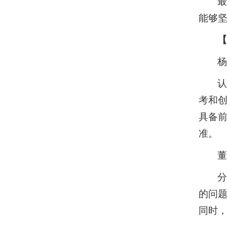
最
能够
考和
具备
准。
的问
同时