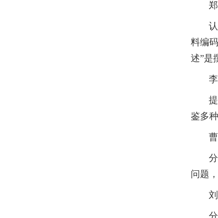
料编
述”是
鉴多
问题