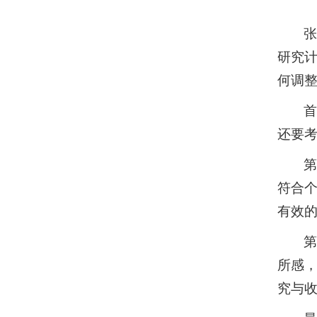
研究
何调
还要
第
符合
有效
所感，
究与