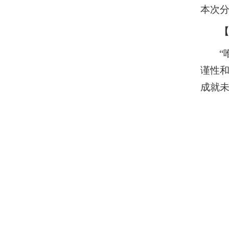
本次
“
谨性
成就