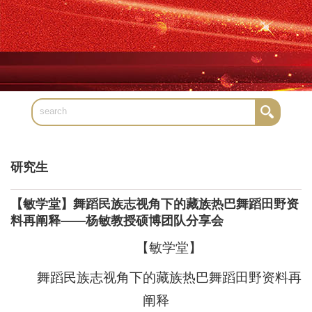
研究生
【敏学堂】舞蹈民族志视角下的藏族热巴舞蹈田野资
料再阐释——杨敏教授硕博团队分享会
【敏学堂】
舞蹈民族志视角下的藏族热巴舞蹈田野资料再
阐释