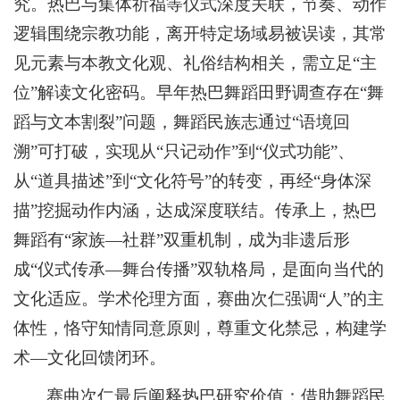
究。热巴与集体祈福等仪式深度关联，节奏、动作
逻辑围绕宗教功能，离开特定场域易被误读，其常
见元素与本教文化观、礼俗结构相关，需立足“主
位”解读文化密码。早年热巴舞蹈田野调查存在“舞
蹈与文本割裂”问题，舞蹈民族志通过“语境回
溯”可打破，实现从“只记动作”到“仪式功能”、
从“道具描述”到“文化符号”的转变，再经“身体深
描”挖掘动作内涵，达成深度联结。传承上，热巴
舞蹈有“家族—社群”双重机制，成为非遗后形
成“仪式传承—舞台传播”双轨格局，是面向当代的
文化适应。学术伦理方面，赛曲次仁强调“人”的主
体性，恪守知情同意原则，尊重文化禁忌，构建学
术—文化回馈闭环。
赛曲次仁最后阐释热巴研究价值：借助舞蹈民