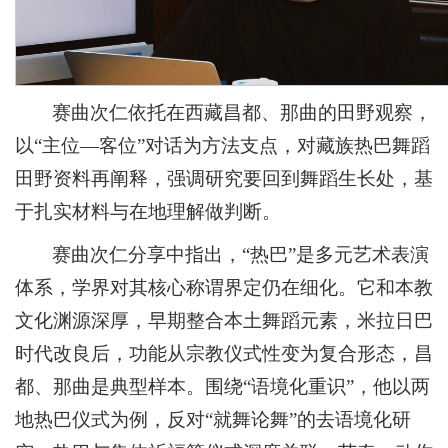
赛曲次仁依托在西藏昌都、那曲的田野观察，
以“主位—客位”对话为方法支点，对藏族热巴舞蹈
田野资料再阐释，强调研究要回到舞蹈生长处，基
于扎实材料与在地理解做判断。
赛曲次仁分享中指出，“热巴”是多元艺术表演
体系，学界对其核心称谓界定仍在细化。它和本教
文化渊源深厚，早期整合本土舞蹈元素，米拉日巴
时代改良后，功能从宗教仪式性变为复合形态，昌
都、那曲是典型样本。围绕“语境化重识”，他以两
地热巴仪式为例，反对“就舞论舞”的去语境化研