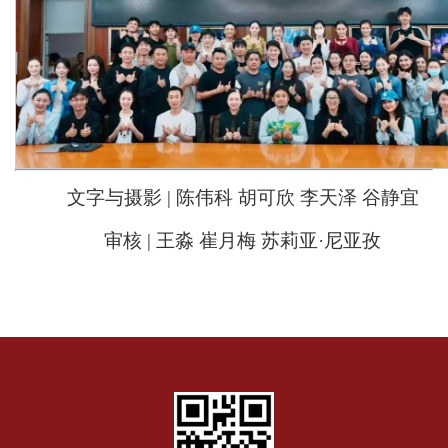
文字与摄影 | 陈伟科 胡可欣 李天泽 谷静宜
审核 | 王淼 崔月梅 苏莉亚·尼亚孜