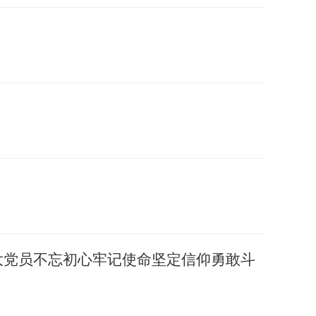
大党员不忘初心牢记使命坚定信仰勇敢斗