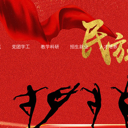
况
党团学工
教学科研
招生就业
人才培养