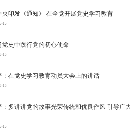
中央印发《通知》 在全党开展党史学习教育
5-15
习党史中践行党的初心使命
5-15
平：在党史学习教育动员大会上的讲话
5-15
平：多讲讲党的故事光荣传统和优良作风 引导广
5-15