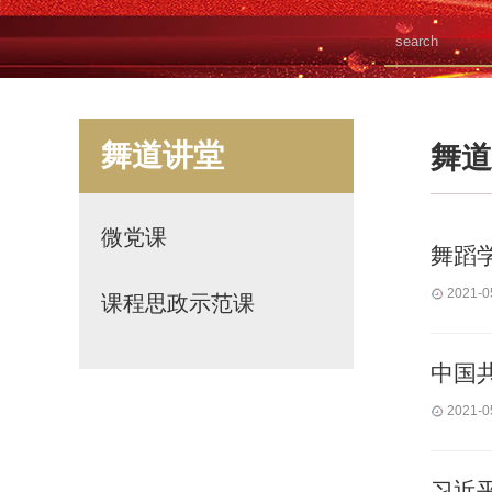
舞道讲堂
舞道
微党课
舞蹈
2021-0
课程思政示范课
中国
2021-0
习近