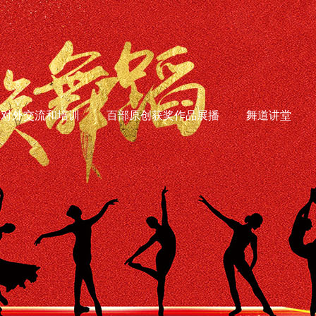
对外交流和培训
百部原创获奖作品展播
舞道讲堂