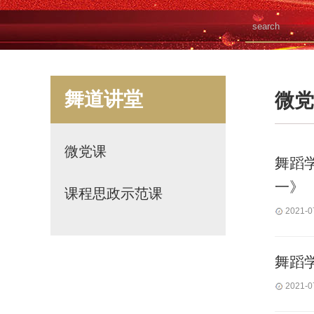
舞道讲堂
微党
微党课
舞蹈
一》
课程思政示范课
2021-0
舞蹈
2021-0